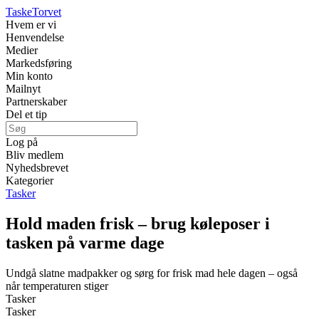
Taske
Torvet
Hvem er vi
Henvendelse
Medier
Markedsføring
Min konto
Mailnyt
Partnerskaber
Del et tip
Log på
Bliv medlem
Nyhedsbrevet
Kategorier
Tasker
Hold maden frisk – brug køleposer i
tasken på varme dage
Undgå slatne madpakker og sørg for frisk mad hele dagen – også
når temperaturen stiger
Tasker
Tasker