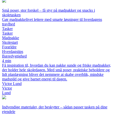
Små poser, stor forskel – få styr på madpakker og snacks i
skoletasken
Gør madpakkelivet lettere med smarte løsninger til hverdagens
travlhed
Tasker
Tasker
Madpakke
Skolestart
Forældre
Hverdagstips
Bæredygtighed
4 min
Få inspiration til, hvordan du kan pakke sunde og friske madpakker,
der holder hele skoledagen. Med små poser, praktiske beholdere og
lidt planlægning bliver det nemmere at skabe overblik, mindske
madspild og give barnet energi til dagen.
Victor Lund
Victor
Lund
Indvendige materialer, der beskytter – sådan passer tasken på dine
ejendele