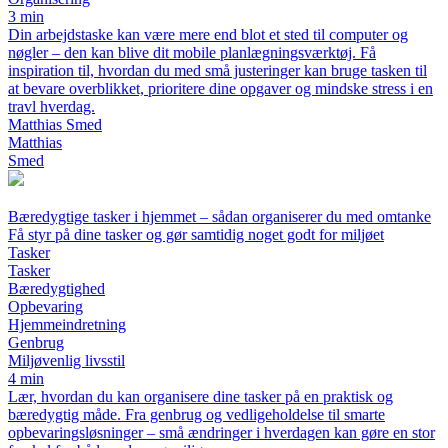
3 min
Din arbejdstaske kan være mere end blot et sted til computer og
nøgler – den kan blive dit mobile planlægningsværktøj. Få
inspiration til, hvordan du med små justeringer kan bruge tasken til
at bevare overblikket, prioritere dine opgaver og mindske stress i en
travl hverdag.
Matthias Smed
Matthias
Smed
Bæredygtige tasker i hjemmet – sådan organiserer du med omtanke
Få styr på dine tasker og gør samtidig noget godt for miljøet
Tasker
Tasker
Bæredygtighed
Opbevaring
Hjemmeindretning
Genbrug
Miljøvenlig livsstil
4 min
Lær, hvordan du kan organisere dine tasker på en praktisk og
bæredygtig måde. Fra genbrug og vedligeholdelse til smarte
opbevaringsløsninger – små ændringer i hverdagen kan gøre en stor