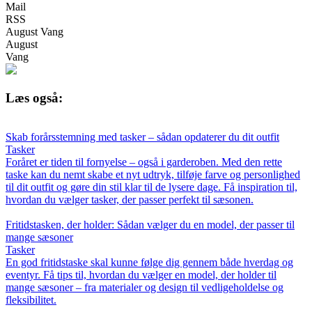
Mail
RSS
August Vang
August
Vang
Læs også:
Skab forårsstemning med tasker – sådan opdaterer du dit outfit
Tasker
Foråret er tiden til fornyelse – også i garderoben. Med den rette
taske kan du nemt skabe et nyt udtryk, tilføje farve og personlighed
til dit outfit og gøre din stil klar til de lysere dage. Få inspiration til,
hvordan du vælger tasker, der passer perfekt til sæsonen.
Fritidstasken, der holder: Sådan vælger du en model, der passer til
mange sæsoner
Tasker
En god fritidstaske skal kunne følge dig gennem både hverdag og
eventyr. Få tips til, hvordan du vælger en model, der holder til
mange sæsoner – fra materialer og design til vedligeholdelse og
fleksibilitet.