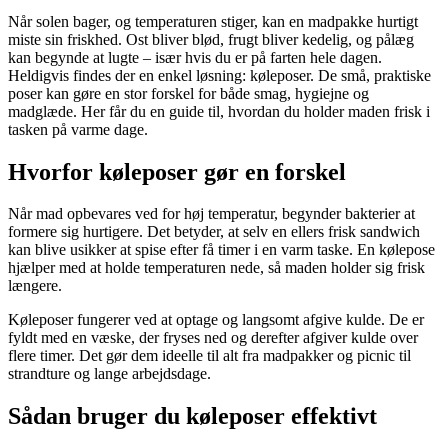
Når solen bager, og temperaturen stiger, kan en madpakke hurtigt
miste sin friskhed. Ost bliver blød, frugt bliver kedelig, og pålæg
kan begynde at lugte – især hvis du er på farten hele dagen.
Heldigvis findes der en enkel løsning: køleposer. De små, praktiske
poser kan gøre en stor forskel for både smag, hygiejne og
madglæde. Her får du en guide til, hvordan du holder maden frisk i
tasken på varme dage.
Hvorfor køleposer gør en forskel
Når mad opbevares ved for høj temperatur, begynder bakterier at
formere sig hurtigere. Det betyder, at selv en ellers frisk sandwich
kan blive usikker at spise efter få timer i en varm taske. En kølepose
hjælper med at holde temperaturen nede, så maden holder sig frisk
længere.
Køleposer fungerer ved at optage og langsomt afgive kulde. De er
fyldt med en væske, der fryses ned og derefter afgiver kulde over
flere timer. Det gør dem ideelle til alt fra madpakker og picnic til
strandture og lange arbejdsdage.
Sådan bruger du køleposer effektivt