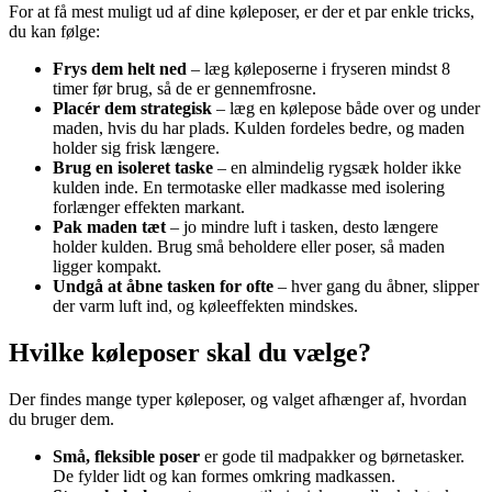
For at få mest muligt ud af dine køleposer, er der et par enkle tricks,
du kan følge:
Frys dem helt ned
– læg køleposerne i fryseren mindst 8
timer før brug, så de er gennemfrosne.
Placér dem strategisk
– læg en kølepose både over og under
maden, hvis du har plads. Kulden fordeles bedre, og maden
holder sig frisk længere.
Brug en isoleret taske
– en almindelig rygsæk holder ikke
kulden inde. En termotaske eller madkasse med isolering
forlænger effekten markant.
Pak maden tæt
– jo mindre luft i tasken, desto længere
holder kulden. Brug små beholdere eller poser, så maden
ligger kompakt.
Undgå at åbne tasken for ofte
– hver gang du åbner, slipper
der varm luft ind, og køleeffekten mindskes.
Hvilke køleposer skal du vælge?
Der findes mange typer køleposer, og valget afhænger af, hvordan
du bruger dem.
Små, fleksible poser
er gode til madpakker og børnetasker.
De fylder lidt og kan formes omkring madkassen.