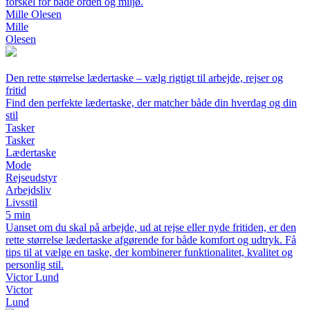
forskel for både orden og miljø.
Mille Olesen
Mille
Olesen
Den rette størrelse lædertaske – vælg rigtigt til arbejde, rejser og
fritid
Find den perfekte lædertaske, der matcher både din hverdag og din
stil
Tasker
Tasker
Lædertaske
Mode
Rejseudstyr
Arbejdsliv
Livsstil
5 min
Uanset om du skal på arbejde, ud at rejse eller nyde fritiden, er den
rette størrelse lædertaske afgørende for både komfort og udtryk. Få
tips til at vælge en taske, der kombinerer funktionalitet, kvalitet og
personlig stil.
Victor Lund
Victor
Lund