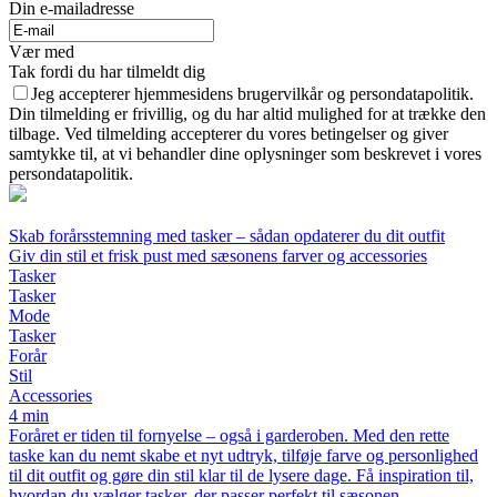
Din e-mailadresse
Vær med
Tak fordi du har tilmeldt dig
Jeg accepterer hjemmesidens brugervilkår og persondatapolitik.
Din tilmelding er frivillig, og du har altid mulighed for at trække den
tilbage. Ved tilmelding accepterer du vores betingelser og giver
samtykke til, at vi behandler dine oplysninger som beskrevet i vores
persondatapolitik.
Skab forårsstemning med tasker – sådan opdaterer du dit outfit
Giv din stil et frisk pust med sæsonens farver og accessories
Tasker
Tasker
Mode
Tasker
Forår
Stil
Accessories
4 min
Foråret er tiden til fornyelse – også i garderoben. Med den rette
taske kan du nemt skabe et nyt udtryk, tilføje farve og personlighed
til dit outfit og gøre din stil klar til de lysere dage. Få inspiration til,
hvordan du vælger tasker, der passer perfekt til sæsonen.