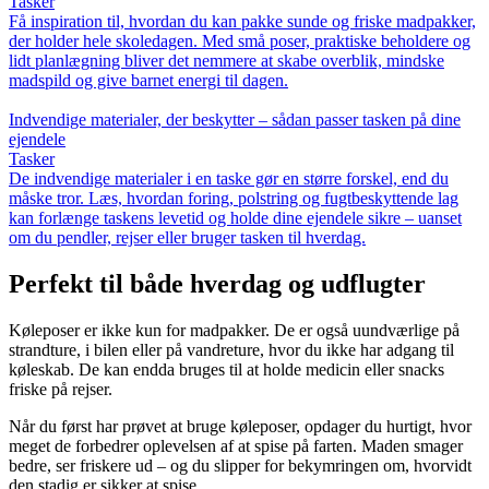
Tasker
Få inspiration til, hvordan du kan pakke sunde og friske madpakker,
der holder hele skoledagen. Med små poser, praktiske beholdere og
lidt planlægning bliver det nemmere at skabe overblik, mindske
madspild og give barnet energi til dagen.
Indvendige materialer, der beskytter – sådan passer tasken på dine
ejendele
Tasker
De indvendige materialer i en taske gør en større forskel, end du
måske tror. Læs, hvordan foring, polstring og fugtbeskyttende lag
kan forlænge taskens levetid og holde dine ejendele sikre – uanset
om du pendler, rejser eller bruger tasken til hverdag.
Perfekt til både hverdag og udflugter
Køleposer er ikke kun for madpakker. De er også uundværlige på
strandture, i bilen eller på vandreture, hvor du ikke har adgang til
køleskab. De kan endda bruges til at holde medicin eller snacks
friske på rejser.
Når du først har prøvet at bruge køleposer, opdager du hurtigt, hvor
meget de forbedrer oplevelsen af at spise på farten. Maden smager
bedre, ser friskere ud – og du slipper for bekymringen om, hvorvidt
den stadig er sikker at spise.