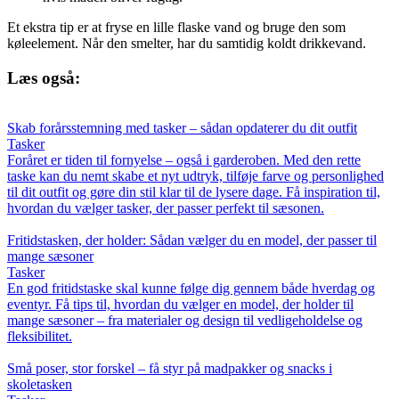
Et ekstra tip er at fryse en lille flaske vand og bruge den som
køleelement. Når den smelter, har du samtidig koldt drikkevand.
Læs også:
Skab forårsstemning med tasker – sådan opdaterer du dit outfit
Tasker
Foråret er tiden til fornyelse – også i garderoben. Med den rette
taske kan du nemt skabe et nyt udtryk, tilføje farve og personlighed
til dit outfit og gøre din stil klar til de lysere dage. Få inspiration til,
hvordan du vælger tasker, der passer perfekt til sæsonen.
Fritidstasken, der holder: Sådan vælger du en model, der passer til
mange sæsoner
Tasker
En god fritidstaske skal kunne følge dig gennem både hverdag og
eventyr. Få tips til, hvordan du vælger en model, der holder til
mange sæsoner – fra materialer og design til vedligeholdelse og
fleksibilitet.
Små poser, stor forskel – få styr på madpakker og snacks i
skoletasken