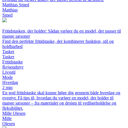
Matthias Smed
Matthias
Smed
Fritidstasken, der holder: Sådan vælger du en model, der passer til
mange sæsoner
Find den perfekte fritidstaske, der kombinerer funktion, stil og
holdbarhed
Tasker
Tasker
Fritidstaske
Rejseudstyr
Livsstil
Mode
Hverdag
2 min
En god fritidstaske skal kunne følge dig gennem både hverdag og
eventyr. Få tips til, hvordan du vælger en model, der holder til
mange sæsoner – fra materialer og design til vedligeholdelse og
fleksibilitet.
Mille Olesen
Mille
Olesen