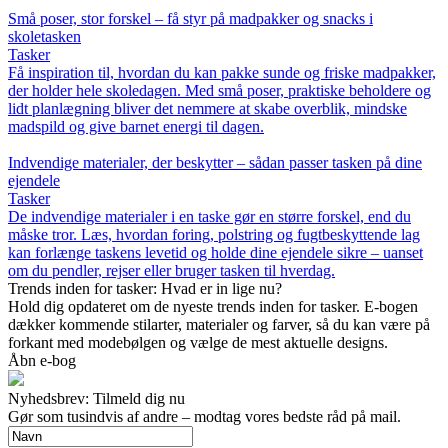
Små poser, stor forskel – få styr på madpakker og snacks i
skoletasken
Tasker
Få inspiration til, hvordan du kan pakke sunde og friske madpakker,
der holder hele skoledagen. Med små poser, praktiske beholdere og
lidt planlægning bliver det nemmere at skabe overblik, mindske
madspild og give barnet energi til dagen.
Indvendige materialer, der beskytter – sådan passer tasken på dine
ejendele
Tasker
De indvendige materialer i en taske gør en større forskel, end du
måske tror. Læs, hvordan foring, polstring og fugtbeskyttende lag
kan forlænge taskens levetid og holde dine ejendele sikre – uanset
om du pendler, rejser eller bruger tasken til hverdag.
Trends inden for tasker: Hvad er in lige nu?
Hold dig opdateret om de nyeste trends inden for tasker. E-bogen
dækker kommende stilarter, materialer og farver, så du kan være på
forkant med modebølgen og vælge de mest aktuelle designs.
Åbn e-bog
Nyhedsbrev: Tilmeld dig nu
Gør som tusindvis af andre – modtag vores bedste råd på mail.