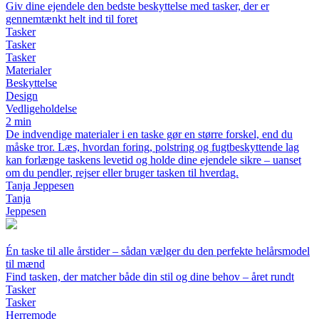
Giv dine ejendele den bedste beskyttelse med tasker, der er
gennemtænkt helt ind til foret
Tasker
Tasker
Tasker
Materialer
Beskyttelse
Design
Vedligeholdelse
2 min
De indvendige materialer i en taske gør en større forskel, end du
måske tror. Læs, hvordan foring, polstring og fugtbeskyttende lag
kan forlænge taskens levetid og holde dine ejendele sikre – uanset
om du pendler, rejser eller bruger tasken til hverdag.
Tanja Jeppesen
Tanja
Jeppesen
Én taske til alle årstider – sådan vælger du den perfekte helårsmodel
til mænd
Find tasken, der matcher både din stil og dine behov – året rundt
Tasker
Tasker
Herremode