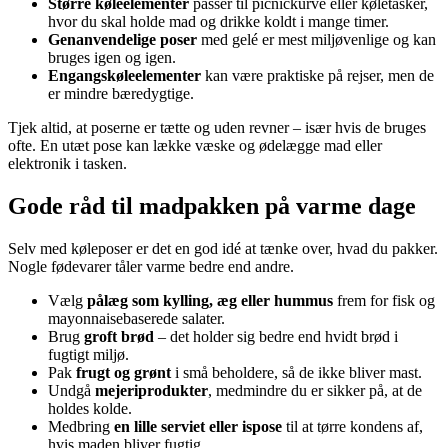
Større køleelementer
passer til picnickurve eller køletasker,
hvor du skal holde mad og drikke koldt i mange timer.
Genanvendelige poser
med gelé er mest miljøvenlige og kan
bruges igen og igen.
Engangskøleelementer
kan være praktiske på rejser, men de
er mindre bæredygtige.
Tjek altid, at poserne er tætte og uden revner – især hvis de bruges
ofte. En utæt pose kan lække væske og ødelægge mad eller
elektronik i tasken.
Gode råd til madpakken på varme dage
Selv med køleposer er det en god idé at tænke over, hvad du pakker.
Nogle fødevarer tåler varme bedre end andre.
Vælg
pålæg som kylling, æg eller hummus
frem for fisk og
mayonnaisebaserede salater.
Brug
groft brød
– det holder sig bedre end hvidt brød i
fugtigt miljø.
Pak
frugt og grønt
i små beholdere, så de ikke bliver mast.
Undgå
mejeriprodukter
, medmindre du er sikker på, at de
holdes kolde.
Medbring
en lille serviet eller ispose
til at tørre kondens af,
hvis maden bliver fugtig.