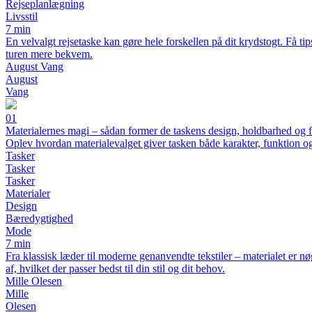
Rejseplanlægning
Livsstil
7 min
En velvalgt rejsetaske kan gøre hele forskellen på dit krydstogt. Få ti
turen mere bekvem.
August Vang
August
Vang
01
Materialernes magi – sådan former de taskens design, holdbarhed og 
Oplev hvordan materialevalget giver tasken både karakter, funktion 
Tasker
Tasker
Tasker
Materialer
Design
Bæredygtighed
Mode
7 min
Fra klassisk læder til moderne genanvendte tekstiler – materialet er nø
af, hvilket der passer bedst til din stil og dit behov.
Mille Olesen
Mille
Olesen