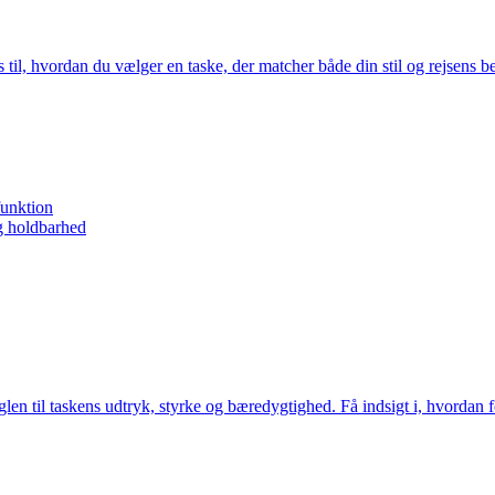
ps til, hvordan du vælger en taske, der matcher både din stil og rejsens 
funktion
og holdbarhed
glen til taskens udtryk, styrke og bæredygtighed. Få indsigt i, hvordan f