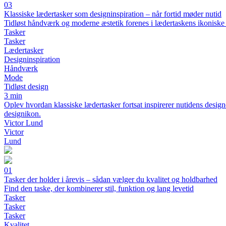
03
Klassiske lædertasker som designinspiration – når fortid møder nutid
Tidløst håndværk og moderne æstetik forenes i lædertaskens ikoniske
Tasker
Tasker
Lædertasker
Designinspiration
Håndværk
Mode
Tidløst design
3 min
Oplev hvordan klassiske lædertasker fortsat inspirerer nutidens design
designikon.
Victor Lund
Victor
Lund
01
Tasker der holder i årevis – sådan vælger du kvalitet og holdbarhed
Find den taske, der kombinerer stil, funktion og lang levetid
Tasker
Tasker
Tasker
Kvalitet