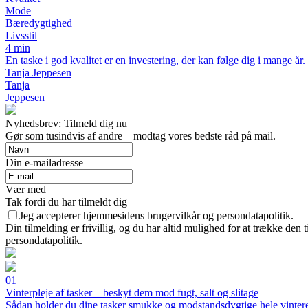
Mode
Bæredygtighed
Livsstil
4 min
En taske i god kvalitet er en investering, der kan følge dig i mange år
Tanja Jeppesen
Tanja
Jeppesen
Nyhedsbrev: Tilmeld dig nu
Gør som tusindvis af andre – modtag vores bedste råd på mail.
Din e-mailadresse
Vær med
Tak fordi du har tilmeldt dig
Jeg accepterer hjemmesidens brugervilkår og persondatapolitik.
Din tilmelding er frivillig, og du har altid mulighed for at trække den
persondatapolitik.
01
Vinterpleje af tasker – beskyt dem mod fugt, salt og slitage
Sådan holder du dine tasker smukke og modstandsdygtige hele vinter