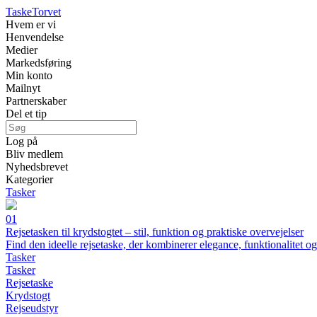
Taske
Torvet
Hvem er vi
Henvendelse
Medier
Markedsføring
Min konto
Mailnyt
Partnerskaber
Del et tip
Log på
Bliv medlem
Nyhedsbrevet
Kategorier
Tasker
01
Rejsetasken til krydstogtet – stil, funktion og praktiske overvejelser
Find den ideelle rejsetaske, der kombinerer elegance, funktionalitet og
Tasker
Tasker
Rejsetaske
Krydstogt
Rejseudstyr