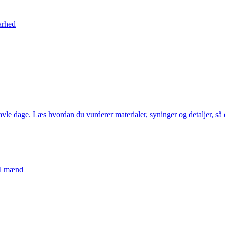
arhed
avle dage. Læs hvordan du vurderer materialer, syninger og detaljer, så 
til mænd