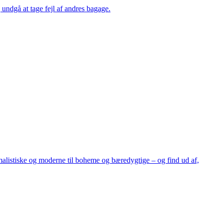
 undgå at tage fejl af andres bagage.
nimalistiske og moderne til boheme og bæredygtige – og find ud af,