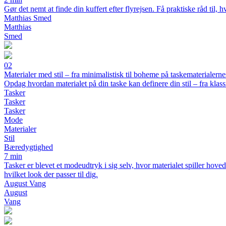
Gør det nemt at finde din kuffert efter flyrejsen. Få praktiske råd til
Matthias Smed
Matthias
Smed
02
Materialer med stil – fra minimalistisk til boheme på taskematerialerne
Opdag hvordan materialet på din taske kan definere din stil – fra klassi
Tasker
Tasker
Tasker
Mode
Materialer
Stil
Bæredygtighed
7 min
Tasker er blevet et modeudtryk i sig selv, hvor materialet spiller hov
hvilket look der passer til dig.
August Vang
August
Vang