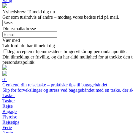
Vang
Nyhedsbrev: Tilmeld dig nu
Gør som tusindvis af andre – modtag vores bedste råd på mail.
Din e-mailadresse
Vær med
Tak fordi du har tilmeldt dig
Jeg accepterer hjemmesidens brugervilkår og persondatapolitik.
Din tilmelding er frivillig, og du har altid mulighed for at trække den
persondatapolitik.
01
Genkend din rejsetaske – praktiske tips til bagagebåndet
Slip for forvekslinger og stress ved bagagebåndet med en taske, der ski
Tasker
Tasker
Rejse
Bagage
Flyrejse
Rejsetips
Ferie
2 min