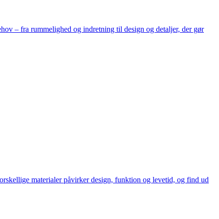
behov – fra rummelighed og indretning til design og detaljer, der gør
orskellige materialer påvirker design, funktion og levetid, og find ud