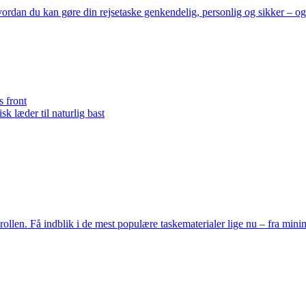
, hvordan du kan gøre din rejsetaske genkendelig, personlig og sikker – og
s front
sk læder til naturlig bast
edrollen. Få indblik i de mest populære taskematerialer lige nu – fra mi