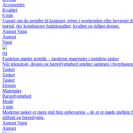
Accessories
Kvalitet
6 min
Uanset om du pendler til kontoret, rejser i weekenden eller bevæger dig
mænd, der kombinerer funktionalitet, kvalitet og tidløst design.
August Vang
August
Vang
04
Funktion møder æstetik – moderne materialer i nutidens tasker
Når teknologi, design og bæredygtighed smelter sammen i hverdagen
Tasker
Tasker
Tasker
Design
Materialer
Bæredygtighed
Mode
3 min
Moderne tasker er mere end blot opbevaring – de er et møde mellem fun
stilfuld og bæredygtig.
August Vang
August