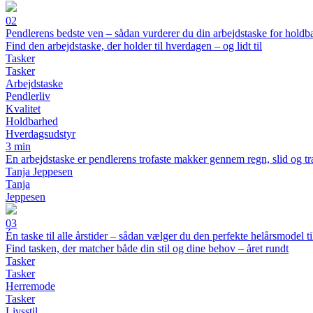
02
Pendlerens bedste ven – sådan vurderer du din arbejdstaske for holdb
Find den arbejdstaske, der holder til hverdagen – og lidt til
Tasker
Tasker
Arbejdstaske
Pendlerliv
Kvalitet
Holdbarhed
Hverdagsudstyr
3 min
En arbejdstaske er pendlerens trofaste makker gennem regn, slid og tr
Tanja Jeppesen
Tanja
Jeppesen
03
Én taske til alle årstider – sådan vælger du den perfekte helårsmodel 
Find tasken, der matcher både din stil og dine behov – året rundt
Tasker
Tasker
Herremode
Tasker
Livsstil